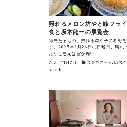
照れるメロン坊やと鯵フラ
食と坂本龍一の展覧会
隠居たるもの、照れる幼な子に相好
す。2025年1月26日の日曜日、晴れ
たかと思えば雪が舞い、...
2025年1月26日
隠居でアート
/
隠居の
sanshu