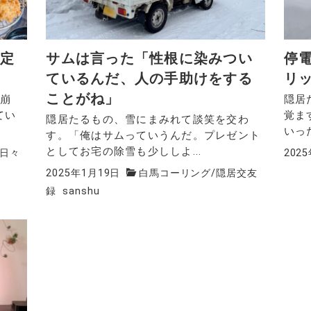
イ定
サムは言った「性根に染みつい
停
ているんだ、人の手助けをする
リ
ことがね」
を崩
隠居
てい
覚ま
隠居たるもの、雪にまみれて談笑を交わ
いっ
す。「俺はサムっていうんだ。プレゼント
としてお宅の除雪も少ししよ...
日々
202
2025年1月19日
白馬コーリング
/
隠居交友
録
sanshu