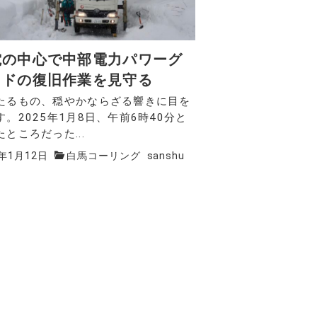
電の中心で中部電力パワーグ
ッドの復旧作業を見守る
たるもの、穏やかならざる響きに目を
す。2025年1月8日、午前6時40分と
たところだった...
5年1月12日
白馬コーリング
sanshu