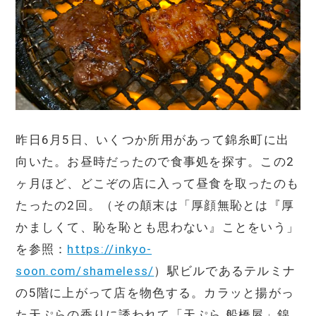
昨日6月5日、いくつか所用があって錦糸町に出
向いた。お昼時だったので食事処を探す。この2
ヶ月ほど、どこぞの店に入って昼食を取ったのも
たったの2回。（その顛末は「厚顔無恥とは『厚
かましくて、恥を恥とも思わない』ことをいう」
を参照：
https://inkyo-
soon.com/shameless/
）駅ビルであるテルミナ
の5階に上がって店を物色する。カラッと揚がっ
た天ぷらの香りに誘われて「天ぷら 船橋屋」錦