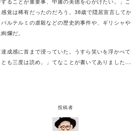
持することが重要事、中庸の美徳を心がけたい。」こ
ス感覚は稀有だったのだろう。38歳で隠居宣言して
・バルテルミの虐殺などの歴史的事件や、ギリシャや
は絢爛だ。
達成感に首まで浸っていた。うすら笑いを浮かべて仏
くとも三度は読め。」てなことが書いてありました…
投稿者