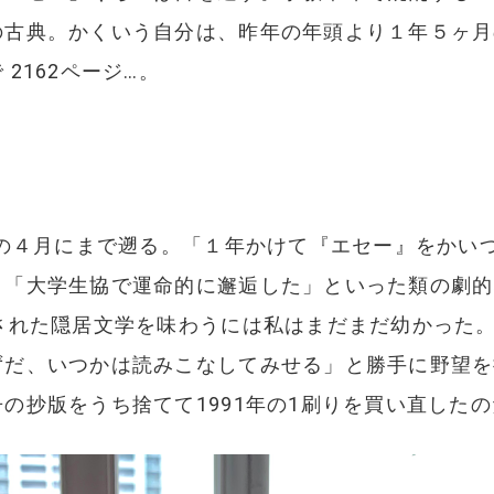
の古典。かくいう自分は、昨年の年頭より１年５ヶ月
2162ページ…。
年の４月にまで遡る。「１年かけて『エセー』をかい
、「大学生協で運命的に邂逅した」といった類の劇的
された隠居文学を味わうには私はまだまだ幼かった
ずだ、いつかは読みこなしてみせる」と勝手に野望を
の抄版をうち捨てて1991年の1刷りを買い直したの