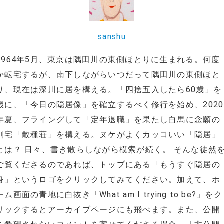
sanshu
1964年5月、東京は隅田川の東側ほとりに生まれる。何度
か転宅するが、南下しながらいつだって隅田川の東側ほと
り、現在は深川に居を構える。「四捨五入したら60歳」を
機に、「今日の隠居像」を確立するべく修行を始め、2020
年夏、フライングして「定年退職」を果たし白馬に念願の
別宅「散種荘」を構える。ヌケがよくカッコいい「隠居」
とは？ 日々、書き散らしながら模索が続く。 そんな徒然
ご覧くださるのであれば、トップにある「もうすぐ隠居の
身」というロゴをクリックしてみてください。加えて、ホ
ーム画面の青地に白抜き「What am I trying to be?」をク
リックするとアーカイブページにも飛べます。また、公開