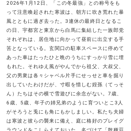
2026年1月12日、「この冬最強」との称号をも
って注意喚起された寒波は、朝方に吹き荒れた暴
風とともに過ぎ去った。3連休の最終日となるこ
の日、宇都宮と東京から白馬に集結した一族郎党
それぞれは、居住地に向かって昼前に出立する手
筈となっている。玄関口の駐車スペースに停めて
あった車はたったひと晩のうちにすっかり雪に埋
もれた。それゆえ風がやんでから祖父、大叔父、
父の男衆は各々シャベル片手にせっせと車を掘り
出していたわけだが、寸暇を惜しむ姪孫（てっそ
ん）たちはその横で雪遊びに余念がない。7歳、
6歳、5歳、年子の姉兄弟のように育ついとこ3人
がそろうと兎にも角にもかしましい。私たち夫婦
は寒波と彼らの襲来に備え、庭に格好のプレイグ
ラウンドをこしらえておいた。名づけて「散種荘