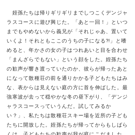
姪孫たちは帰りギリギリまでしつこくデンジャ
ラスコースに遊び興じた。「あと一回！」といつ
までもやめないから義兄が「それじゃあ、置いて
いくよ！それともここのうちの子になる⁈」と嗜
めると、年かさの女の子はつれあいと目を合わせ
「まんざらでもない」という顔をした。姪孫たち
の歓声が響き渡っていたのか、彼らが帰ったあと
になって散種荘の前を通りかかる子どもたちはみ
な、表からは見えない庭の方に首を伸ばした。最
強寒波が去って穏やかな冬の昼下がり、「デンジ
ャラスコースっていうんだ。試してみるか
い？」、私たちは散種荘スキー場を近所の子ども
たちに開放した。姪孫たちが帰ってからもしばら
くは、子どもたちの歓声が我が庭にこだました。