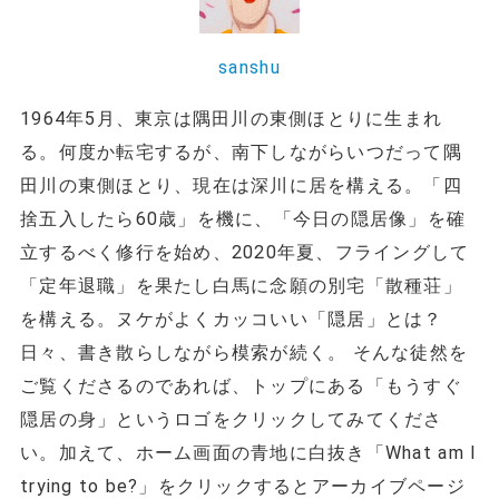
sanshu
1964年5月、東京は隅田川の東側ほとりに生まれ
る。何度か転宅するが、南下しながらいつだって隅
田川の東側ほとり、現在は深川に居を構える。「四
捨五入したら60歳」を機に、「今日の隠居像」を確
立するべく修行を始め、2020年夏、フライングして
「定年退職」を果たし白馬に念願の別宅「散種荘」
を構える。ヌケがよくカッコいい「隠居」とは？
日々、書き散らしながら模索が続く。 そんな徒然を
ご覧くださるのであれば、トップにある「もうすぐ
隠居の身」というロゴをクリックしてみてくださ
い。加えて、ホーム画面の青地に白抜き「What am I
trying to be?」をクリックするとアーカイブページ