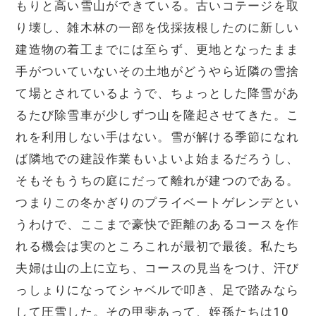
もりと高い雪山ができている。古いコテージを取
り壊し、雑木林の一部を伐採抜根したのに新しい
建造物の着工までには至らず、更地となったまま
手がついていないその土地がどうやら近隣の雪捨
て場とされているようで、ちょっとした降雪があ
るたび除雪車が少しずつ山を隆起させてきた。こ
れを利用しない手はない。雪が解ける季節になれ
ば隣地での建設作業もいよいよ始まるだろうし、
そもそもうちの庭にだって離れが建つのである。
つまりこの冬かぎりのプライベートゲレンデとい
うわけで、ここまで豪快で距離のあるコースを作
れる機会は実のところこれが最初で最後。私たち
夫婦は山の上に立ち、コースの見当をつけ、汗び
っしょりになってシャベルで叩き、足で踏みなら
して圧雪した。その甲斐あって、姪孫たちは10