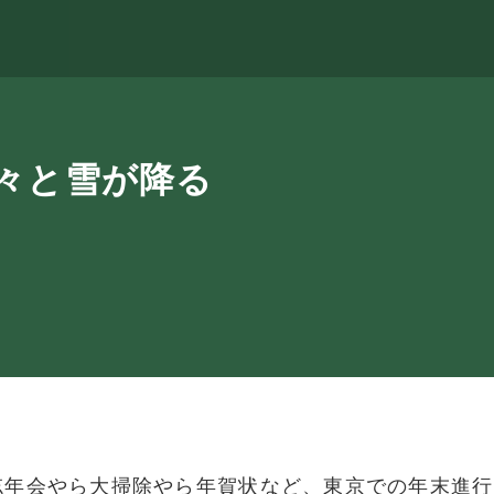
々と雪が降る
年会やら大掃除やら年賀状など、東京での年末進行をあ