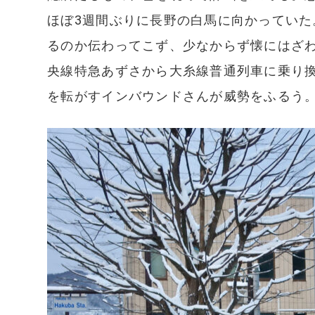
ほぼ3週間ぶりに長野の白馬に向かってい
るのか伝わってこず、少なからず懐にはざわ
央線特急あずさから大糸線普通列車に乗り
を転がすインバウンドさんが威勢をふるう