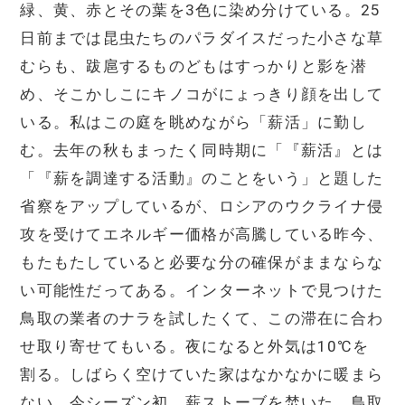
緑、黄、赤とその葉を3色に染め分けている。25
日前までは昆虫たちのパラダイスだった小さな草
むらも、跋扈するものどもはすっかりと影を潜
め、そこかしこにキノコがにょっきり顔を出して
いる。私はこの庭を眺めながら「薪活」に勤し
む。去年の秋もまったく同時期に「『薪活』とは
「『薪を調達する活動』のことをいう」と題した
省察をアップしているが、ロシアのウクライナ侵
攻を受けてエネルギー価格が高騰している昨今、
もたもたしていると必要な分の確保がままならな
い可能性だってある。インターネットで見つけた
鳥取の業者のナラを試したくて、この滞在に合わ
せ取り寄せてもいる。夜になると外気は10℃を
割る。しばらく空けていた家はなかなかに暖まら
ない。今シーズン初、薪ストーブを焚いた。鳥取