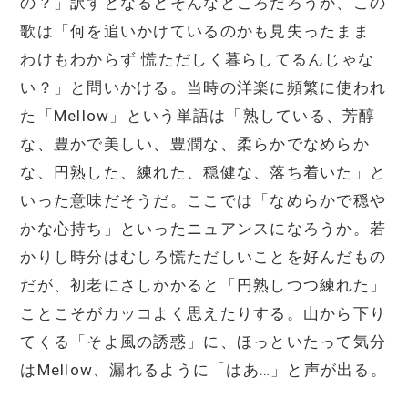
の？」訳すとなるとそんなところだろうか、この
歌は「何を追いかけているのかも見失ったまま
わけもわからず 慌ただしく暮らしてるんじゃな
い？」と問いかける。当時の洋楽に頻繁に使われ
た「Mellow」という単語は「熟している、芳醇
な、豊かで美しい、豊潤な、柔らかでなめらか
な、円熟した、練れた、穏健な、落ち着いた」と
いった意味だそうだ。ここでは「なめらかで穏や
かな心持ち」といったニュアンスになろうか。若
かりし時分はむしろ慌ただしいことを好んだもの
だが、初老にさしかかると「円熟しつつ練れた」
ことこそがカッコよく思えたりする。山から下り
てくる「そよ風の誘惑」に、ほっといたって気分
はMellow、漏れるように「はあ…」と声が出る。