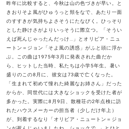
昨年に比較すると、今秋は山の色づきが早い。と
きおりそよ風がひゅうっと頬をなで、あたり一面
のすすきが気持ちよさそうにたなびく。ひっそり
とした静けさがよりいっそうに際立つ。「そうい
えば死んじゃったんだっけ…」とオリビア・ニュ
ートン＝ジョン「そよ風の誘惑」がふと頭に浮か
ぶ。この曲は1975年3月に発表された曲だか
ら、ヒットした当時、私たちは小学5年生。暑い
盛りのこの8月に、彼女は73歳で亡くなった。
「生まれて初めて憧れた綺麗なお姉さん」だった
からか、同世代には大きなショックを受けた者が
多かった。実際に8月9日、散種荘の2年点検に訪
れたハウスメーカーの担当者（少しだけ年上）
が、到着するなり「オリビア・ニュートン＝ジョ
ンが死んじゃいましたね。ショックで…」とひと