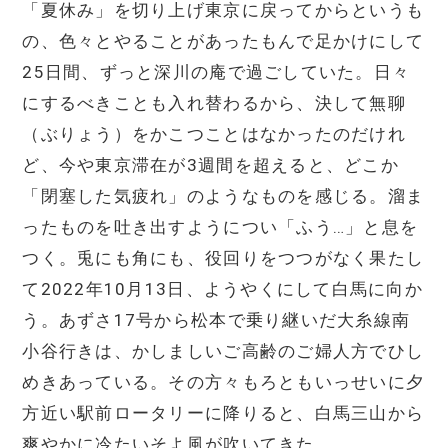
「夏休み」を切り上げ東京に戻ってからというも
の、色々とやることがあったもんで足かけにして
25日間、ずっと深川の庵で過ごしていた。日々
にするべきことも入れ替わるから、決して無聊
（ぶりょう）をかこつことはなかったのだけれ
ど、今や東京滞在が3週間を超えると、どこか
「閉塞した気疲れ」のようなものを感じる。溜ま
ったものを吐き出すようについ「ふう…」と息を
つく。兎にも角にも、役回りをつつがなく果たし
て2022年10月13日、ようやくにして白馬に向か
う。あずさ17号から松本で乗り継いだ大糸線南
小谷行きは、かしましいご高齢のご婦人方でひし
めきあっている。その方々もろともいっせいに夕
方近い駅前ロータリーに降りると、白馬三山から
爽やかに冷たいそよ風が吹いてきた。