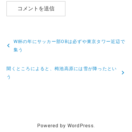
投
W杯の年にサッカー部OBは必ずや東京タワー近辺で
稿
集う
ナ
聞くところによると、栂池高原には雪が降ったとい
ビ
う
ゲ
ー
シ
ョ
Powered by WordPress.