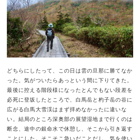
どちらにしたって、この日は雲の旦那に勝てなか
った。気がついたらあっという間に下りてきた。
最後に控える階段様になったとんでもない段差を
必死に登坂したところで、白馬岳と杓子岳の谷に
広がる白馬大雪渓はまず拝めなかったに違いな
い。結局のところ深奥部の展望湿地まで行くのは
断念、途中の銀命水で休憩し、そこから引き返す
ことにした。そこそこ急いだことだし、気を使い