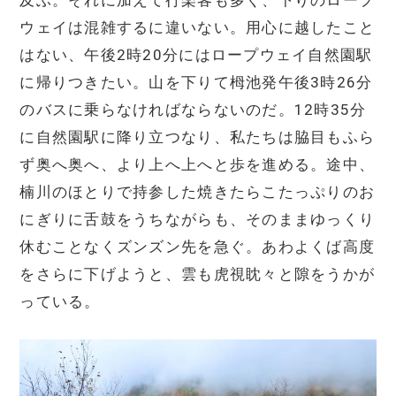
及ぶ。それに加えて行楽客も多く、下りのロープ
ウェイは混雑するに違いない。用心に越したこと
はない、午後2時20分にはロープウェイ自然園駅
に帰りつきたい。山を下りて栂池発午後3時26分
のバスに乗らなければならないのだ。12時35分
に自然園駅に降り立つなり、私たちは脇目もふら
ず奥へ奥へ、より上へ上へと歩を進める。途中、
楠川のほとりで持参した焼きたらこたっぷりのお
にぎりに舌鼓をうちながらも、そのままゆっくり
休むことなくズンズン先を急ぐ。あわよくば高度
をさらに下げようと、雲も虎視眈々と隙をうかが
っている。