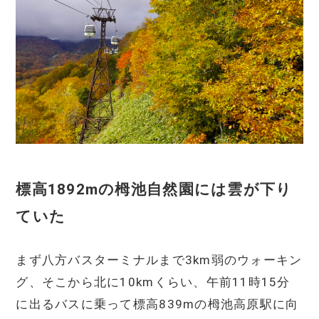
標高1892mの栂池自然園には雲が下り
ていた
まず八方バスターミナルまで3km弱のウォーキン
グ、そこから北に10kmくらい、午前11時15分
に出るバスに乗って標高839mの栂池高原駅に向