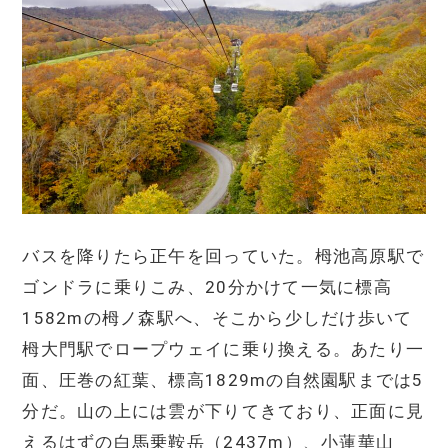
バスを降りたら正午を回っていた。栂池高原駅で
ゴンドラに乗りこみ、20分かけて一気に標高
1582mの栂ノ森駅へ、そこから少しだけ歩いて
栂大門駅でロープウェイに乗り換える。あたり一
面、圧巻の紅葉、標高1829mの自然園駅までは5
分だ。山の上には雲が下りてきており、正面に見
えるはずの白馬乗鞍岳（2437m）、小蓮華山