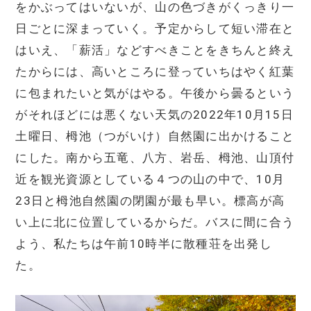
をかぶってはいないが、山の色づきがくっきり一
日ごとに深まっていく。予定からして短い滞在と
はいえ、「薪活」などすべきことをきちんと終え
たからには、高いところに登っていちはやく紅葉
に包まれたいと気がはやる。午後から曇るという
がそれほどには悪くない天気の2022年10月15日
土曜日、栂池（つがいけ）自然園に出かけること
にした。南から五竜、八方、岩岳、栂池、山頂付
近を観光資源としている４つの山の中で、10月
23日と栂池自然園の閉園が最も早い。標高が高
い上に北に位置しているからだ。バスに間に合う
よう、私たちは午前10時半に散種荘を出発し
た。