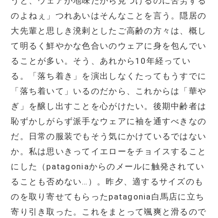
うと、ウェアが地味だから見つけるのに苦労する
のよねぇ」つれあいはそんなことを言う。隠居の
大先輩と思しき溌剌としたご高齢の方々は、概し
て明るく鮮やかな色合いのウェアに身を包んでい
ることが多い。そう、あれから10年経ってい
る。「落ち着き」を演出しなくたってもうすでに
「落ち着いて」いるのだから、これからは「華や
ぎ」を醸し出すことを心がけたい。後期中齢者は
恥ずかしがらず派手なウェアに袖を通すべきなの
だ。日常の服装でもそう気にかけているではない
か。私は思いきってイエローをチョイスすること
にした（patagoniaからのメールに触発されてい
ることも否めない…）。昨夕、適するサイズのも
のを取り寄せてもらったpatagonia白馬店に立ち
寄り引き取った。これをまとって颯爽と滑るので