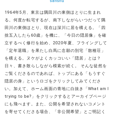
sanshu
1964年5月、東京は隅田川の東側ほとりに生まれ
る。何度か転宅するが、南下しながらいつだって隅
田川の東側ほとり、現在は深川に居を構える。「四
捨五入したら60歳」を機に、「今日の隠居像」を確
立するべく修行を始め、2020年夏、フライングして
「定年退職」を果たし白馬に念願の別宅「散種荘」
を構える。ヌケがよくカッコいい「隠居」とは？
日々、書き散らしながら模索が続く。 そんな徒然を
ご覧くださるのであれば、トップにある「もうすぐ
隠居の身」というロゴをクリックしてみてくださ
い。加えて、ホーム画面の青地に白抜き「What am I
trying to be?」をクリックするとアーカイブページ
にも飛べます。また、公開を希望されないコメント
を寄せてくださる場合、「非公開希望」とご明記く