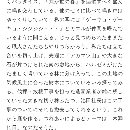
くパラダイス。「我が世の春」を謳歌すべく盛ん
に鳴き交わしている。他のセミに比べて鳴き声は
ゆっくりしていて、私の耳には「ゲーキョ・ゲー
キョ・ジジジジ・・・」とカエルが仲間を呼んで
いるように聞こえる。じっと見つめられたままだ
と職人さんたちもやりづらかろう。私たちは立ち
合いを切り上げ、先週に「アカマツ山」や大きな
石が片づけられた南の敷地から、ハルゼミがけた
たましく鳴いている林に分け入って、この土地の
気候風土に合った樹木についていろいろ探ってみ
る。伐採・抜根工事を担った造園業者が雑に残し
ていった大きな切り株ふたつ、池田社長はこの工
事のついでにそれも撤去してくれるという。これ
から庭を作る。つれあいによるとテーマは「木漏
れ日」なのだそうだ。