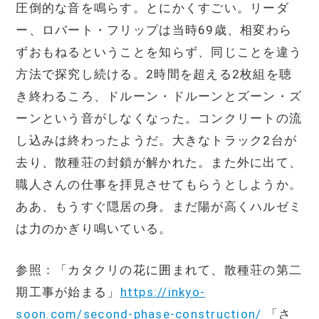
圧倒的な音を鳴らす。とにかくすごい。リーダ
ー、ロバート・フリップは当時69歳、相変わら
ずおもねるということを知らず、同じことを違う
方法で探究し続ける。2時間を超える2枚組を聴
き終わるころ、ドルーン・ドルーンとズーン・ズ
ーンという音がしなくなった。コンクリートの流
し込みは終わったようだ。大きなトラック2台が
去り、散種荘の封鎖が解かれた。また外に出て、
職人さんの仕事を拝見させてもらうとしようか。
ああ、もうすぐ隠居の身。まだ陽が高くハルゼミ
は力のかぎり鳴いている。
参照：「カタクリの花に囲まれて、散種荘の第二
期工事が始まる」
https://inkyo-
soon.com/second-phase-construction/
「さ