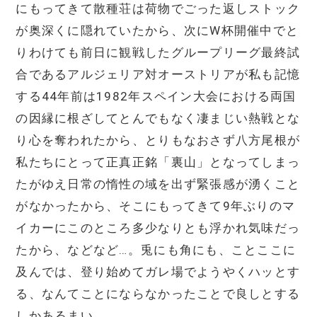
にもってきて散種荘は荷物でごった返しストック
が奥深くに隠れていたから、次にW杯開催中でと
りわけても前日に観戦したグループリーグ最終試
合であるアルジェリア対オーストリアが私も記憶
する44年前は1982年スペイン大会における両国
の因縁に根ざしてとんでもなく凄まじい熱戦とな
り心を奪われたから、とりもなおさず八方尾根が
私たちにとって正真正銘「裏山」となってしまっ
たがゆえ日常の惰性の域を出ず緊張感が湧くこと
がなかったから、そこにもってきて9年ぶりのマ
イカーにこのところ多少なりとも浮かれ気味だっ
たから、などなど…。兎にも角にも、ことここに
及んでは、登り始めてガレ場でようやくハッとす
る、なんてことにならなかったことで良しとする
しかあるまい。