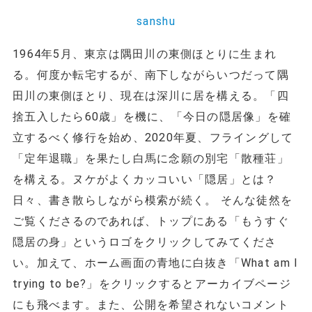
sanshu
1964年5月、東京は隅田川の東側ほとりに生まれ
る。何度か転宅するが、南下しながらいつだって隅
田川の東側ほとり、現在は深川に居を構える。「四
捨五入したら60歳」を機に、「今日の隠居像」を確
立するべく修行を始め、2020年夏、フライングして
「定年退職」を果たし白馬に念願の別宅「散種荘」
を構える。ヌケがよくカッコいい「隠居」とは？
日々、書き散らしながら模索が続く。 そんな徒然を
ご覧くださるのであれば、トップにある「もうすぐ
隠居の身」というロゴをクリックしてみてくださ
い。加えて、ホーム画面の青地に白抜き「What am I
trying to be?」をクリックするとアーカイブページ
にも飛べます。また、公開を希望されないコメント