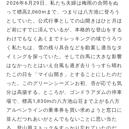
2026年6月29日、私たち夫婦は梅雨の合間をぬ
って標高2,060mまで、つまりは八方池に登ろう
としていた。公式行事としての山開きはひと月ほ
ど前にすでに済んでいるが、本格的な登山をする
わけでもなくあくまでトレッキングの域でうろつ
く私たちは、雪の残り具合などを勘案し適当なタ
イミングを探っていた。そして白馬に大きな影響
はなかったとはいえ台風も過ぎ去りうっすら晴れ
たこの日を「マイ山開き」とすることにしたのだ
った。このグリーンシーズンお初、否が応でも気
分は高揚する。ところが、ゴンドラアダムの停車
場で、標高1,830mの八方池山荘まで上がる八方
アルペンラインの乗車券を買い求めようと窓口に
並んだつれあいがとんでもないことに思い当た
る。登山用ストックをすっかり忘れていたのだ。