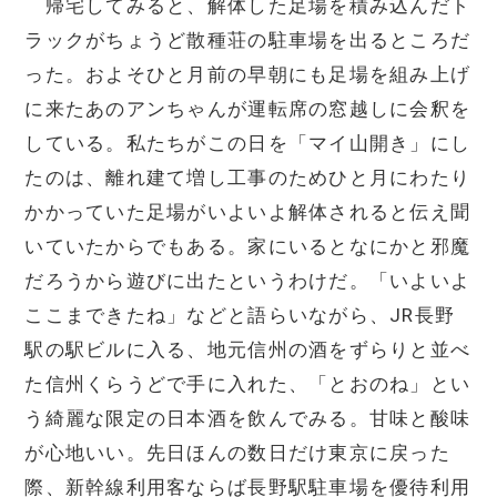
帰宅してみると、解体した足場を積み込んだト
ラックがちょうど散種荘の駐車場を出るところだ
った。およそひと月前の早朝にも足場を組み上げ
に来たあのアンちゃんが運転席の窓越しに会釈を
している。私たちがこの日を「マイ山開き」にし
たのは、離れ建て増し工事のためひと月にわたり
かかっていた足場がいよいよ解体されると伝え聞
いていたからでもある。家にいるとなにかと邪魔
だろうから遊びに出たというわけだ。「いよいよ
ここまできたね」などと語らいながら、JR長野
駅の駅ビルに入る、地元信州の酒をずらりと並べ
た信州くらうどで手に入れた、「とおのね」とい
う綺麗な限定の日本酒を飲んでみる。甘味と酸味
が心地いい。先日ほんの数日だけ東京に戻った
際、新幹線利用客ならば長野駅駐車場を優待利用