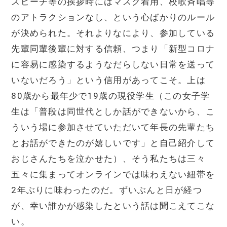
スピーチ等の挨拶時にはマスク着用、校歌斉唱等
のアトラクションなし、という心ばかりのルール
が決められた。それよりなにより、参加している
先輩同輩後輩に対する信頼、つまり「新型コロナ
に容易に感染するようなだらしない日常を送って
いないだろう」という信用があってこそ。上は
80歳から最年少で19歳の現役学生（この女子学
生は「普段は同世代としか話ができないから、こ
ういう場に参加させていただいて年長の先輩たち
とお話ができたのが嬉しいです」と自己紹介して
おじさんたちを泣かせた）、そう私たちは三々
五々に集まってオンラインでは味わえない紐帯を
2年ぶりに味わったのだ。ずいぶんと日が経つ
が、幸い誰かが感染したという話は聞こえてこな
い。