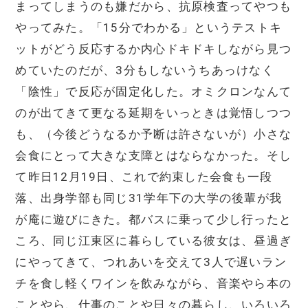
まってしまうのも嫌だから、抗原検査ってやつも
やってみた。「15分でわかる」というテストキ
ットがどう反応するか内心ドキドキしながら見つ
めていたのだが、3分もしないうちあっけなく
「陰性」で反応が固定化した。オミクロンなんて
のが出てきて更なる延期をいっときは覚悟しつつ
も、（今後どうなるか予断は許さないが）小さな
会食にとって大きな支障とはならなかった。そし
て昨日12月19日、これで約束した会食も一段
落、出身学部も同じ31学年下の大学の後輩が我
が庵に遊びにきた。都バスに乗って少し行ったと
ころ、同じ江東区に暮らしている彼女は、昼過ぎ
にやってきて、つれあいを交えて3人で遅いラン
チを食し軽くワインを飲みながら、音楽やら本の
ことやら、仕事のことや日々の暮らし、いろいろ