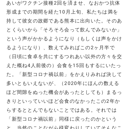
あいがワクチン接種2回を済ませ、なおかつ抗体
形成までの期間を経た10月上旬、私たちは満を
持して彼女の故郷である熊本に出向いた。そのあ
とくらいから「そろそろ会って飲んでみないか」
という声がかかるようになり（もしくは声をかけ
るようになり）、数えてみればこの2ヶ月半で
（日頃に食卓を共にするつれあい以外の方々を交
えた概ね4人前後の）会食を15回もするにいたっ
た。「新型コロナ禍以前」をかえりみれば決して
多いともいえないが、（2020年にほんの数える
ほど間隙をぬった機会があったとしても）まるっ
きりといっていいほど会食のなかったこの2年か
らするととんでもないことではある。それでは
「新型コロナ禍以前」同様に戻ったのかという
と、当然のことながら様変わりしていてそんなこ