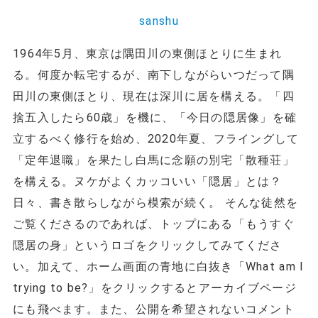
sanshu
1964年5月、東京は隅田川の東側ほとりに生まれ
る。何度か転宅するが、南下しながらいつだって隅
田川の東側ほとり、現在は深川に居を構える。「四
捨五入したら60歳」を機に、「今日の隠居像」を確
立するべく修行を始め、2020年夏、フライングして
「定年退職」を果たし白馬に念願の別宅「散種荘」
を構える。ヌケがよくカッコいい「隠居」とは？
日々、書き散らしながら模索が続く。 そんな徒然を
ご覧くださるのであれば、トップにある「もうすぐ
隠居の身」というロゴをクリックしてみてくださ
い。加えて、ホーム画面の青地に白抜き「What am I
trying to be?」をクリックするとアーカイブページ
にも飛べます。また、公開を希望されないコメント