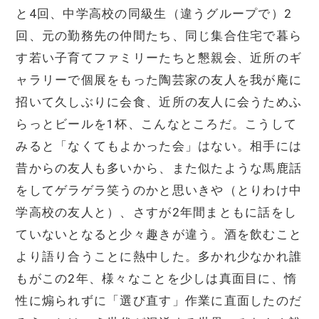
と4回、中学高校の同級生（違うグループで）2
回、元の勤務先の仲間たち、同じ集合住宅で暮ら
す若い子育てファミリーたちと懇親会、近所のギ
ャラリーで個展をもった陶芸家の友人を我が庵に
招いて久しぶりに会食、近所の友人に会うためふ
らっとビールを1杯、こんなところだ。こうして
みると「なくてもよかった会」はない。相手には
昔からの友人も多いから、また似たような馬鹿話
をしてゲラゲラ笑うのかと思いきや（とりわけ中
学高校の友人と）、さすが2年間まともに話をし
ていないとなると少々趣きが違う。酒を飲むこと
より語り合うことに熱中した。多かれ少なかれ誰
もがこの2年、様々なことを少しは真面目に、惰
性に煽られずに「選び直す」作業に直面したのだ