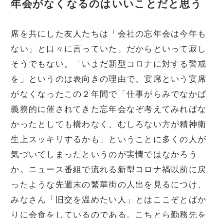
年会がなくなるのはいいことだと思う
席を共にした友人たちは「会社の忘年会は今年も
ない」と口々に言っていた。だからといって寂し
そうでもない。「いまだ新型コロナに対する警戒
を」というのは表向きの理由で、宴席という宴席
がなくなったこの２年間で「仕事がらみでなかば
義務的に催されてきた忘年会なぞ考えてみればな
かったとしても構わなく、むしろない方が精神衛
生上スッキリするかも」ということに多くの人が
気づいてしまったというのが実情ではなかろう
か。ニュース番組で流れる新型コロナ禍以前に戻
ったような先週末の繁華街の人出を見るにつけ、
みなさん「旧交を温めたい人」とはここぞとばか
りに会食をしているのである。こちとら勤務先を