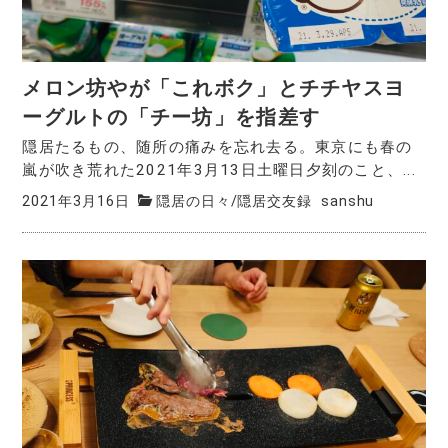
メロン坊やが「これボク」とチチヤスヨ
ーグルトの「チー坊」を指差す
隠居たるもの、随所の痛みを忘れ去る。東京にも春の
嵐が吹き荒れた2021年3月13日土曜日夕刻のこと、...
2021年3月16日
隠居の日々
/
隠居交友録
sanshu