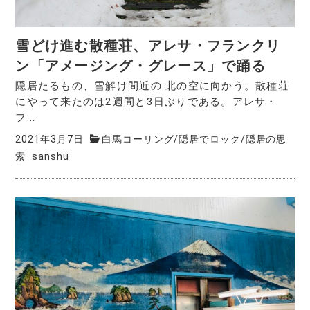
雪どけ進む散種荘、アレサ・フランクリ
ン「アメージング・グレース」で踊る
隠居たるもの、雪解け間近の 北の空に向かう。散種荘
にやって来たのは2週間と3日ぶりである。アレサ・
フ...
2021年3月7日
白馬コーリング
/
隠居でロック
/
隠居の思
索
sanshu