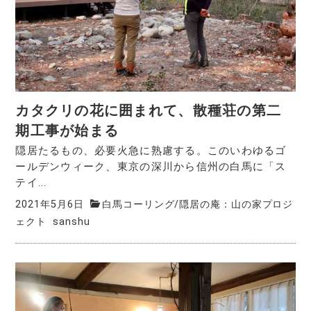
カタクリの花に囲まれて、散種荘の第二
期工事が始まる
隠居たるもの、必要火急に熟慮する。このいわゆるゴ
ールデンウィーク、東京の深川から信州の白馬に「ス
テイ...
2021年5月6日
白馬コーリング
/
隠居の庵：山の家プロジ
ェクト
sanshu