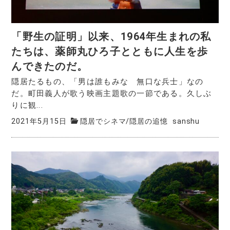
「野生の証明」以来、1964年生まれの私
たちは、薬師丸ひろ子とともに人生を歩
んできたのだ。
隠居たるもの、「男は誰もみな 無口な兵士」なの
だ。町田義人が歌う映画主題歌の一節である。久しぶ
りに観...
2021年5月15日
隠居でシネマ
/
隠居の追憶
sanshu