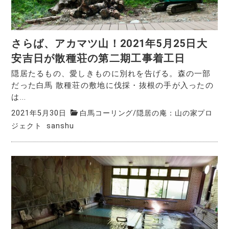
さらば、アカマツ山！2021年5月25日大
安吉日が散種荘の第二期工事着工日
隠居たるもの、愛しきものに別れを告げる。森の一部
だった白馬 散種荘の敷地に伐採・抜根の手が入ったの
は...
2021年5月30日
白馬コーリング
/
隠居の庵：山の家プロ
ジェクト
sanshu