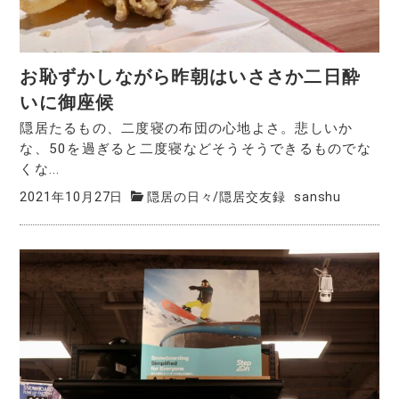
お恥ずかしながら昨朝はいささか二日酔
いに御座候
隠居たるもの、二度寝の布団の心地よさ。悲しいか
な、50を過ぎると二度寝などそうそうできるものでな
くな...
2021年10月27日
隠居の日々
/
隠居交友録
sanshu