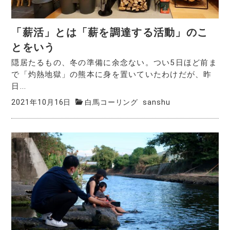
「薪活」とは「薪を調達する活動」のこ
とをいう
隠居たるもの、冬の準備に余念ない。つい5日ほど前ま
で「灼熱地獄」の熊本に身を置いていたわけだが、昨
日...
2021年10月16日
白馬コーリング
sanshu