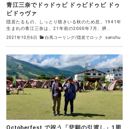
青江三奈でドゥドゥビ ドゥビドゥビ ドゥ
ビドゥヴァ
隠居たるもの、しっとり聴きいる秋のため息。1941年
生まれの青江三奈は、21年前の2000年7月、膵...
2021年10月6日
白馬コーリング
/
隠居でロック
sanshu
Octoberfest で祝う「悲願の引渡し」1周