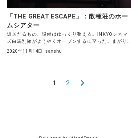
「THE GREAT ESCAPE」：散種荘のホー
ムシアター
隠居たるもの、設備はゆっくり整える。INKYOシネマ
ズ白馬別館がようやくオープンするに至った。まがり...
2020年11月14日
sanshu
1
2
次
投
の
稿
ペ
ー
の
ジ