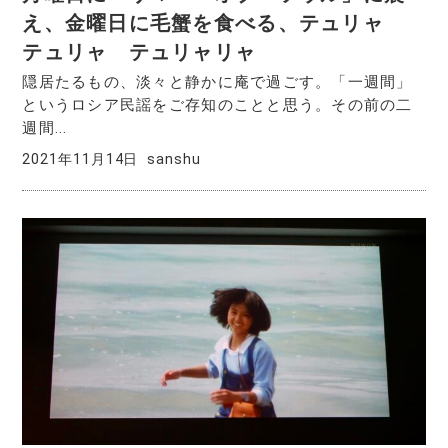
え、金曜日に毛蟹を食べる、テュリャ
テュリャ テュリャリャ
隠居たるもの、淡々と静かに庵で過ごす。「一週間」
というロシア民謡をご存知のことと思う。その前の二
週間...
2021年11月14日
sanshu